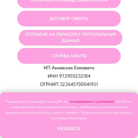
ДОГОВОР ОФЕРТЫ
СОГЛАСИЕ НА ОБРАБОТКУ ПЕРСОНАЛЬНЫХ
ДАННЫХ
СЛУЖБА ЗАБОТЫ
ИП Ахневская Елизавета
ИНН 972905232184
ОГРНИП 323645700041931
Tilda
Made on
Продолжая использовать наш сайт, вы
соглашаетесь с условиями
обработки
cookie-файлов и пользовательских данных, необходимых для аналитики и
улучшения качества работы сайта и сервиса. Запретить эти действия можно в
настройках браузера.
ПРИНЯТЬ